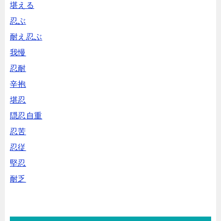
堪える
忍ぶ
耐え忍ぶ
我慢
忍耐
辛抱
堪忍
隠忍自重
忍苦
忍従
堅忍
耐乏