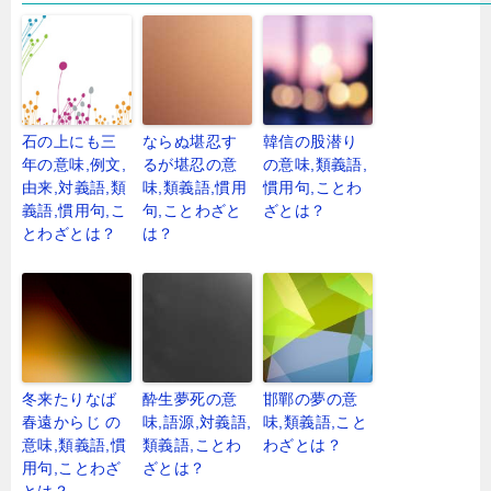
石の上にも三
ならぬ堪忍す
韓信の股潜り
年の意味,例文,
るが堪忍の意
の意味,類義語,
由来,対義語,類
味,類義語,慣用
慣用句,ことわ
義語,慣用句,こ
句,ことわざと
ざとは？
とわざとは？
は？
冬来たりなば
酔生夢死の意
邯鄲の夢の意
春遠からじ の
味,語源,対義語,
味,類義語,こと
意味,類義語,慣
類義語,ことわ
わざとは？
用句,ことわざ
ざとは？