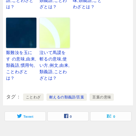
語,ことわざと
類義語,ことわ
味,類義語,こと
は？
ざとは？
わざとは？
艱難汝を玉に
泣いて馬謖を
す の意味,由来,
斬るの意味,使
類義語,慣用句,
い方,例文,由来,
ことわざと
類義語,ことわ
は？
ざとは？
タグ
ことわざ
耐えるの類義語/言葉
言葉の意味
Tweet
0
0