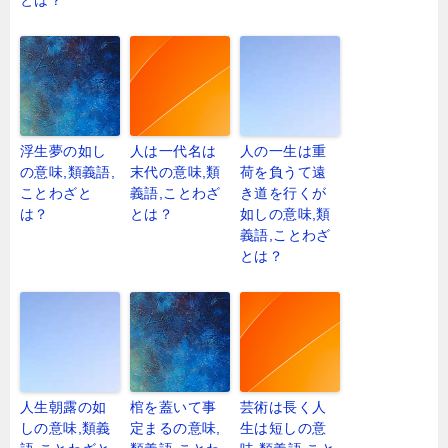
とは？
浮生夢の如し
人は一代名は
人の一生は重
の意味,類義語,
末代の意味,類
荷を負うて遠
ことわざと
義語,ことわざ
き道を行くが
は？
とは？
如しの意味,類
義語,ことわざ
とは？
人生朝露の如
棺を蓋いて事
芸術は長く人
しの意味,類義
定まるの意味,
生は短しの意