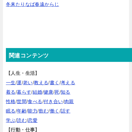
冬来たりなば春遠からじ
関連コンテンツ
【人生・生活】
一生
/
運
/
老い
/
教える
/
書く
/
考える
着る
/
暮らす
/
結婚
/
健康
/
死
/
知る
性格
/
世間
/
食べる
/
付き合い
/
肉親
眠る
/
年齢
/
能力
/
飲む
/
働く
/
話す
学ぶ
/
読む
/
恋愛
【行動・仕事】