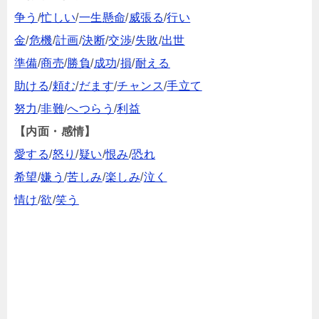
争う
/
忙しい
/
一生懸命
/
威張る
/
行い
金
/
危機
/
計画
/
決断
/
交渉
/
失敗
/
出世
準備
/
商売
/
勝負
/
成功
/
損
/
耐える
助ける
/
頼む
/
だます
/
チャンス
/
手立て
努力
/
非難
/
へつらう
/
利益
【内面・感情】
愛する
/
怒り
/
疑い
/
恨み
/
恐れ
希望
/
嫌う
/
苦しみ
/
楽しみ
/
泣く
情け
/
欲
/
笑う