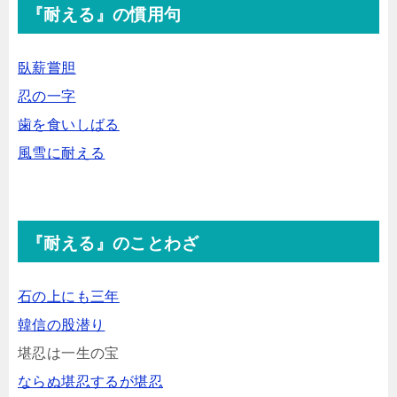
『耐える』の慣用句
臥薪嘗胆
忍の一字
歯を食いしばる
風雪に耐える
『耐える』のことわざ
石の上にも三年
韓信の股潜り
堪忍は一生の宝
ならぬ堪忍するが堪忍