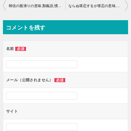
投
韓信の股潜りの意味,類義語,慣用句,ことわざとは？
ならぬ堪忍するが堪忍の意味,類義語,慣用句,ことわざとは？
稿
ナ
コメントを残す
ビ
ゲ
名前
必須
ー
シ
ョ
ン
メール（公開されません）
必須
サイト