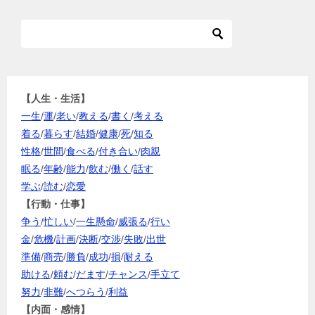
【人生・生活】
一生
/
運
/
老い
/
教える
/
書く
/
考える
着る
/
暮らす
/
結婚
/
健康
/
死
/
知る
性格
/
世間
/
食べる
/
付き合い
/
肉親
眠る
/
年齢
/
能力
/
飲む
/
働く
/
話す
学ぶ
/
読む
/
恋愛
【行動・仕事】
争う
/
忙しい
/
一生懸命
/
威張る
/
行い
金
/
危機
/
計画
/
決断
/
交渉
/
失敗
/
出世
準備
/
商売
/
勝負
/
成功
/
損
/
耐える
助ける
/
頼む
/
だます
/
チャンス
/
手立て
努力
/
非難
/
へつらう
/
利益
【内面・感情】