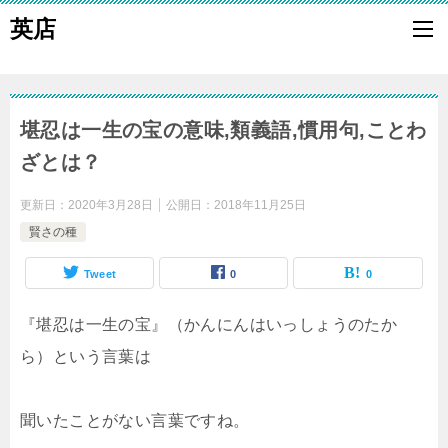
英店
堪忍は一生の宝の意味,類義語,慣用句,ことわ
ざとは？
更新日：
2020年3月28日
公開日：
2018年11月25日
賢さの種
Tweet
0
0
『堪忍は一生の宝』（かんにんはいっしょうのたか
ら）という言葉は
聞いたことがない言葉ですね。