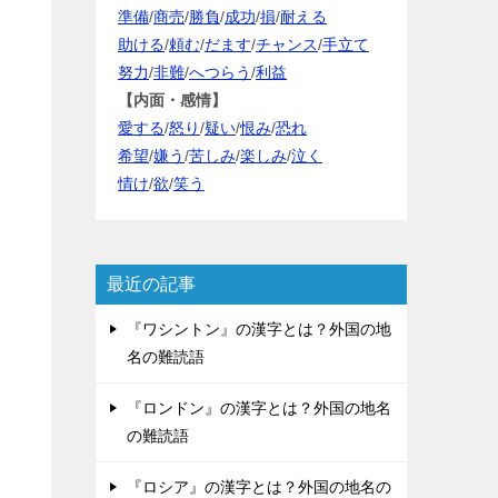
準備
/
商売
/
勝負
/
成功
/
損
/
耐える
助ける
/
頼む
/
だます
/
チャンス
/
手立て
努力
/
非難
/
へつらう
/
利益
【内面・感情】
愛する
/
怒り
/
疑い
/
恨み
/
恐れ
希望
/
嫌う
/
苦しみ
/
楽しみ
/
泣く
情け
/
欲
/
笑う
最近の記事
『ワシントン』の漢字とは？外国の地
名の難読語
『ロンドン』の漢字とは？外国の地名
の難読語
『ロシア』の漢字とは？外国の地名の