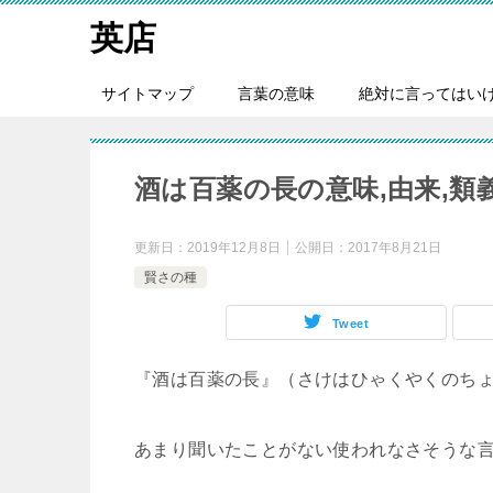
英店
サイトマップ
言葉の意味
絶対に言ってはい
酒は百薬の長の意味,由来,類
更新日：
2019年12月8日
公開日：
2017年8月21日
賢さの種
Tweet
『酒は百薬の長』（さけはひゃくやくのち
あまり聞いたことがない使われなさそうな