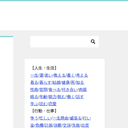
【人生・生活】
一生
/
運
/
老い
/
教える
/
書く
/
考える
着る
/
暮らす
/
結婚
/
健康
/
死
/
知る
性格
/
世間
/
食べる
/
付き合い
/
肉親
眠る
/
年齢
/
能力
/
飲む
/
働く
/
話す
学ぶ
/
読む
/
恋愛
【行動・仕事】
争う
/
忙しい
/
一生懸命
/
威張る
/
行い
金
/
危機
/
計画
/
決断
/
交渉
/
失敗
/
出世