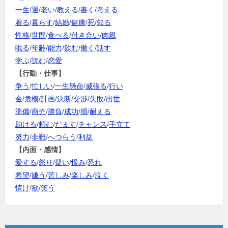
一生
/
運
/
老い
/
教える
/
書く
/
考える
着る
/
暮らす
/
結婚
/
健康
/
死
/
知る
性格
/
世間
/
食べる
/
付き合い
/
肉親
眠る
/
年齢
/
能力
/
飲む
/
働く
/
話す
学ぶ
/
読む
/
恋愛
【行動・仕事】
争う
/
忙しい
/
一生懸命
/
威張る
/
行い
金
/
危機
/
計画
/
決断
/
交渉
/
失敗
/
出世
準備
/
商売
/
勝負
/
成功
/
損
/
耐える
助ける
/
頼む
/
だます
/
チャンス
/
手立て
努力
/
非難
/
へつらう
/
利益
【内面・感情】
愛する
/
怒り
/
疑い
/
恨み
/
恐れ
希望
/
嫌う
/
苦しみ
/
楽しみ
/
泣く
情け
/
欲
/
笑う