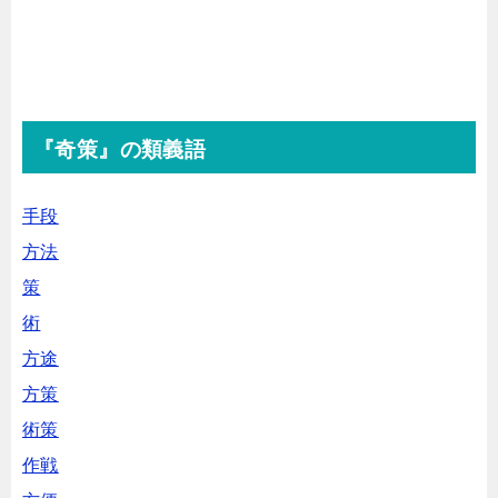
『奇策』の類義語
手段
方法
策
術
方途
方策
術策
作戦