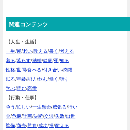
関連コンテンツ
【人生・生活】
一生
/
運
/
老い
/
教える
/
書く
/
考える
着る
/
暮らす
/
結婚
/
健康
/
死
/
知る
性格
/
世間
/
食べる
/
付き合い
/
肉親
眠る
/
年齢
/
能力
/
飲む
/
働く
/
話す
学ぶ
/
読む
/
恋愛
【行動・仕事】
争う
/
忙しい
/
一生懸命
/
威張る
/
行い
金
/
危機
/
計画
/
決断
/
交渉
/
失敗
/
出世
準備
/
商売
/
勝負
/
成功
/
損
/
耐える