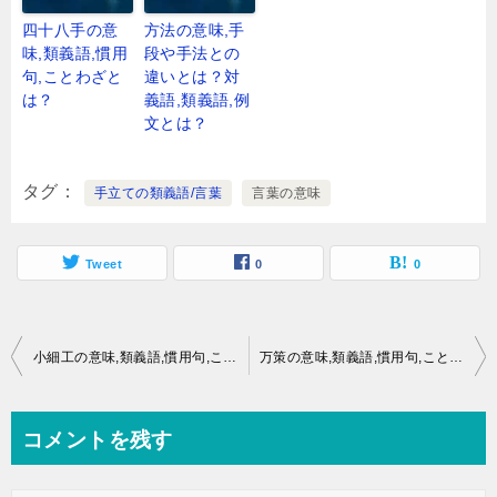
四十八手の意
方法の意味,手
味,類義語,慣用
段や手法との
句,ことわざと
違いとは？対
は？
義語,類義語,例
文とは？
タグ
手立ての類義語/言葉
言葉の意味
Tweet
0
0
投
小細工の意味,類義語,慣用句,ことわざとは？
万策の意味,類義語,慣用句,ことわざとは？
稿
ナ
コメントを残す
ビ
ゲ