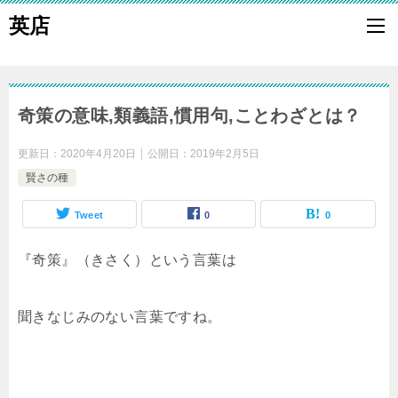
英店
奇策の意味,類義語,慣用句,ことわざとは？
更新日：
2020年4月20日
公開日：
2019年2月5日
賢さの種
Tweet
0
0
『奇策』（きさく）という言葉は
聞きなじみのない言葉ですね。