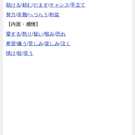
助ける
/
頼む
/
だます
/
チャンス
/
手立て
努力
/
非難
/
へつらう
/
利益
【内面・感情】
愛する
/
怒り
/
疑い
/
恨み
/
恐れ
希望
/
嫌う
/
苦しみ
/
楽しみ
/
泣く
情け
/
欲
/
笑う