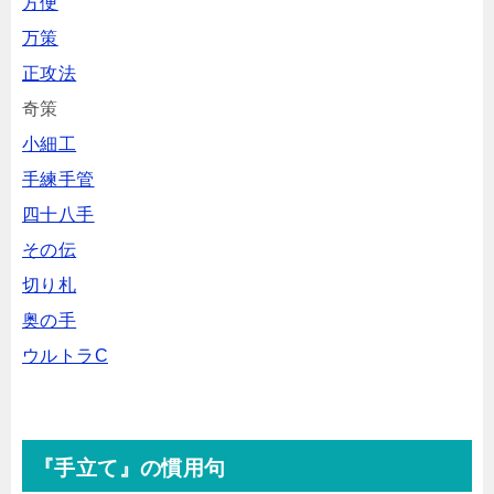
方便
万策
正攻法
奇策
小細工
手練手管
四十八手
その伝
切り札
奥の手
ウルトラC
『手立て』の慣用句