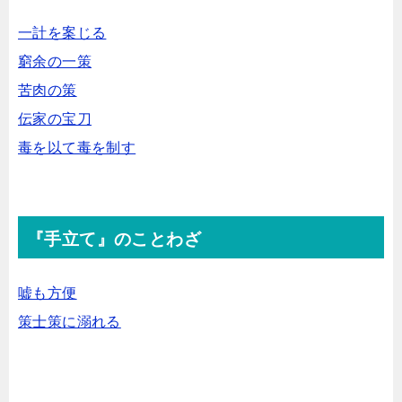
一計を案じる
窮余の一策
苦肉の策
伝家の宝刀
毒を以て毒を制す
『手立て』のことわざ
嘘も方便
策士策に溺れる