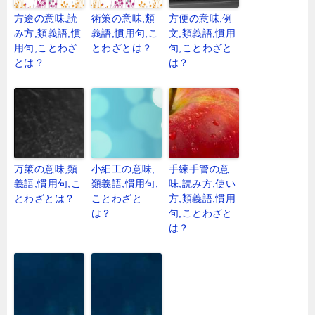
方途の意味,読
術策の意味,類
方便の意味,例
み方,類義語,慣
義語,慣用句,こ
文,類義語,慣用
用句,ことわざ
とわざとは？
句,ことわざと
とは？
は？
万策の意味,類
小細工の意味,
手練手管の意
義語,慣用句,こ
類義語,慣用句,
味,読み方,使い
とわざとは？
ことわざと
方,類義語,慣用
は？
句,ことわざと
は？