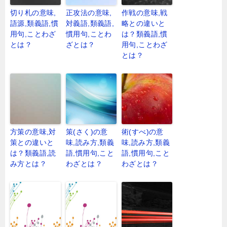
切り札の意味,
正攻法の意味,
作戦の意味,戦
語源,類義語,慣
対義語,類義語,
略との違いと
用句,ことわざ
慣用句,ことわ
は？類義語,慣
とは？
ざとは？
用句,ことわざ
とは？
方策の意味,対
策(さく)の意
術(すべ)の意
策との違いと
味,読み方,類義
味,読み方,類義
は？類義語,読
語,慣用句,こと
語,慣用句,こと
み方とは？
わざとは？
わざとは？